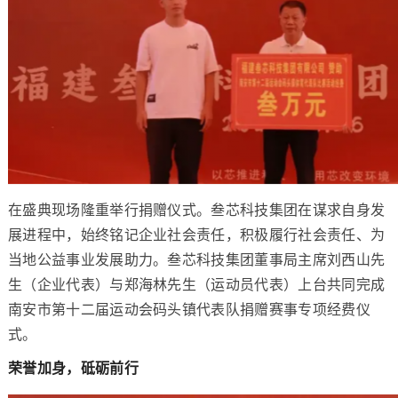
在盛典现场隆重举行捐赠仪式。叁芯科技集团在谋求自身发
展进程中，始终铭记企业社会责任，积极履行社会责任、为
当地公益事业发展助力。叁芯科技集团董事局主席刘西山先
生（企业代表）与郑海林先生（运动员代表）上台共同完成
南安市第十二届运动会码头镇代表队捐赠赛事专项经费仪
式。
荣誉加身，砥砺前行