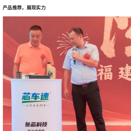
产品推荐，展现实力