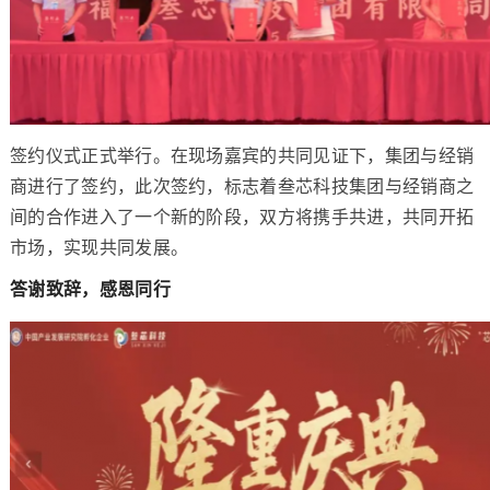
签约仪式正式举行。在现场嘉宾的共同见证下，集团与经销
商进行了签约，此次签约，标志着叁芯科技集团与经销商之
间的合作进入了一个新的阶段，双方将携手共进，共同开拓
市场，实现共同发展。
答谢致辞，感恩同行