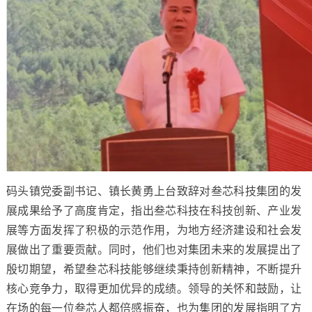
码头镇党委副书记、镇长黄勇上台致辞对叁芯科技集团的发
展成果给予了高度肯定，指出叁芯科技在科技创新、产业发
展等方面发挥了积极的示范作用，为地方经济建设和社会发
展做出了重要贡献。同时，他们也对集团未来的发展提出了
殷切期望，希望叁芯科技能够继续秉持创新精神，不断提升
核心竞争力，取得更加优异的成绩。领导的关怀和鼓励，让
在场的每一位叁芯人都倍感振奋，也为集团的发展指明了方