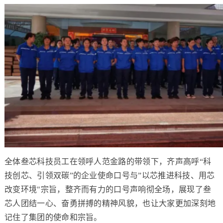
全体叁芯科技员工在领呼人范金路的带领下，齐声高呼“科
技创芯、引领双碳”的企业使命口号与”以芯推进科技、用芯
改变环境"宗旨，整齐而有力的口号声响彻全场，展现了叁
芯人团结一心、奋勇拼搏的精神风貌，也让大家更加深刻地
记住了集团的使命和宗旨。