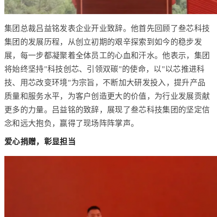
集团总裁吕益铭发表企业开业致辞。他首先回顾了叁芯科技
集团的发展历程，从创立初期的艰辛探索到如今的稳步发
展，每一步都凝聚着全体员工的心血和汗水。他表示，集团
将始终坚持"科技创芯、引领双碳"的使命，以"以芯推进科
技、用芯改变环境"为宗旨，不断加大研发投入，提升产品
质量和服务水平，为客户创造更大的价值，为行业发展贡献
更多的力量。吕益铭的致辞，展现了叁芯科技集团的坚定信
念和远大抱负，赢得了现场阵阵掌声。
爱心捐赠，彰显担当